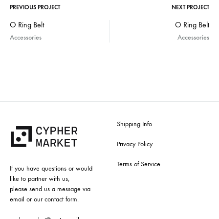
PREVIOUS PROJECT
NEXT PROJECT
Project
O Ring Belt
O Ring Belt
Accessories
Accessories
navigation
Shipping Info
Privacy Policy
Terms of Service
If you have questions or would
like to partner with us,
please send us a message via
email or our contact form.