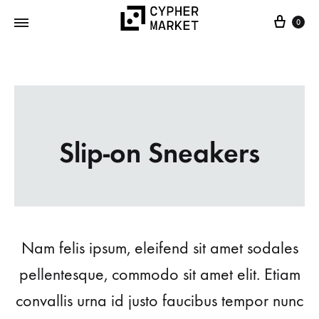
0
Cypher
FOSS…
Market
but
IRL
Slip-on Sneakers
Nam felis ipsum, eleifend sit amet sodales
pellentesque, commodo sit amet elit. Etiam
convallis urna id justo faucibus tempor nunc